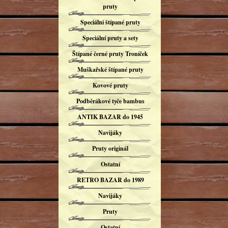
pruty
Speciální štípané pruty
Speciální pruty a sety
Štípané černé pruty Troníček
Muškařské štípané pruty
Kovové pruty
Podběrákové tyče bambus
ANTIK BAZAR do 1945
Navijáky
Pruty originál
Ostatní
RETRO BAZAR do 1989
Navijáky
Pruty
Ostatní