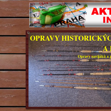
OPRAVY HISTORICKÝC
A
Opravy navijáků a 