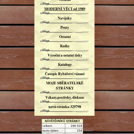
MODERNÍ VĚCI od 1989
Navijáky
Pruty
Ostatní
Knihy
Výroční a ostatní tisky
Katalogy
Časopis Rybářství vázané
MOJE SBĚRATELSKÉ
STRÁNKY
Vzkazy,postřehy, diskuze
nová-stránka-329798
NÁVŠTĚVNÍKŮ STRÁNKY
celkem
196 018
tento týden
154