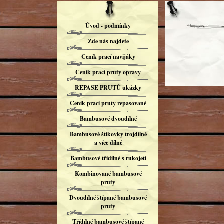
Úvod - podmínky
Zde nás najdete
Ceník prací navijáky
Ceník prací pruty opravy
REPASE PRUTŮ ukázky
Ceník prací pruty repasované
Bambusové dvoudílné
Bambusové štikovky trojdílné
a více dílné
Bambusové třídílné s rukojetí
Kombinované bambusové
pruty
Dvoudílné štípané bambusové
pruty
Třídílné bambusové štípané