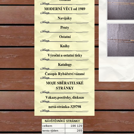
MODERNÍ VĚCI od 1989
Navijáky
Pruty
Ostatní
Knihy
Výroční a ostatní tisky
Katalogy
Časopis Rybářství vázané
MOJE SBĚRATELSKÉ
STRÁNKY
Vzkazy,postřehy, diskuze
nová-stránka-329798
NÁVŠTĚVNÍKŮ STRÁNKY
celkem
196 129
tento týden
265