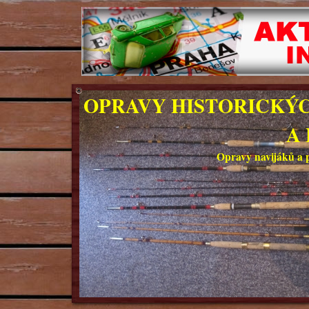
OPRAVY HISTORICKÝC
A
Opravy navijáků a 