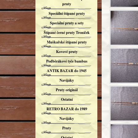
pruty
Speciální štípané pruty
Speciální pruty a sety
Štípané černé pruty Troníček
Muškařské štípané pruty
Kovové pruty
Podběrákové tyče bambus
ANTIK BAZAR do 1945
Navijáky
Pruty originál
Ostatní
RETRO BAZAR do 1989
Navijáky
Pruty
Ostatní