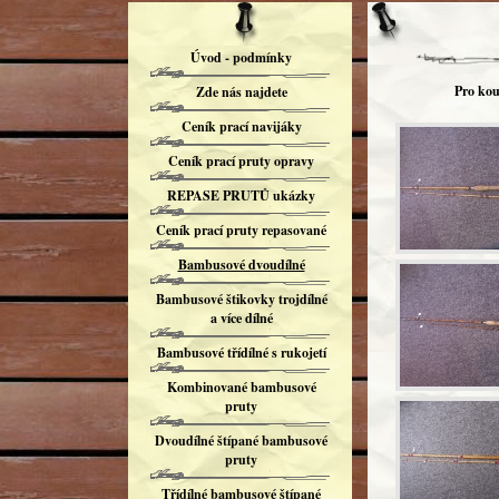
Úvod - podmínky
Pro kou
Zde nás najdete
Ceník prací navijáky
Ceník prací pruty opravy
REPASE PRUTŮ ukázky
Ceník prací pruty repasované
Bambusové dvoudílné
Bambusové štikovky trojdílné
a více dílné
Bambusové třídílné s rukojetí
Kombinované bambusové
pruty
Dvoudílné štípané bambusové
pruty
Třídílné bambusové štípané