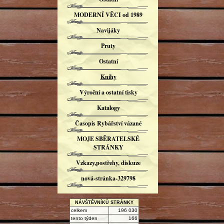
MODERNÍ VĚCI od 1989
Navijáky
Pruty
Ostatní
Knihy
Výroční a ostatní tisky
Katalogy
Časopis Rybářství vázané
MOJE SBĚRATELSKÉ
STRÁNKY
Vzkazy,postřehy, diskuze
nová-stránka-329798
NÁVŠTĚVNÍKŮ STRÁNKY
celkem
196 030
tento týden
166