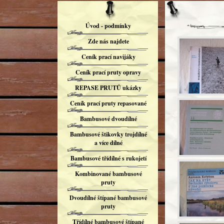
Úvod - podmínky
Zde nás najdete
Ceník prací navijáky
Ceník prací pruty opravy
REPASE PRUTŮ ukázky
Ceník prací pruty repasované
Bambusové dvoudílné
Bambusové štikovky trojdílné
a více dílné
Bambusové třídílné s rukojetí
Kombinované bambusové
pruty
Dvoudílné štípané bambusové
pruty
Třídílné bambusové štípané