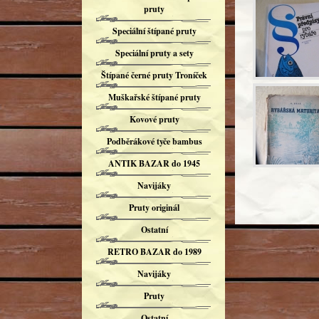
pruty
Speciální štípané pruty
Speciální pruty a sety
Štípané černé pruty Troníček
Muškařské štípané pruty
Kovové pruty
Podběrákové tyče bambus
ANTIK BAZAR do 1945
Navijáky
Pruty originál
Ostatní
RETRO BAZAR do 1989
Navijáky
Pruty
Ostatní