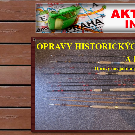
OPRAVY HISTORICKÝC
A
Opravy navijáků a 